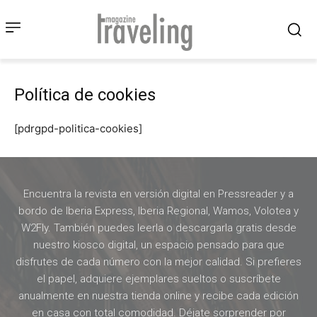
Política de cookies
[pdrgpd-politica-cookies]
Encuentra la revista en versión digital en Pressreader y a
bordo de Iberia Express, Iberia Regional, Wamos, Volotea y
W2Fly. También puedes leerla o descargarla gratis desde
nuestro kiosco digital, un espacio pensado para que
disfrutes de cada número con la mejor calidad. Si prefieres
el papel, adquiere ejemplares sueltos o suscríbete
anualmente en nuestra tienda online y recibe cada edición
en casa con total comodidad. Déjate sorprender por