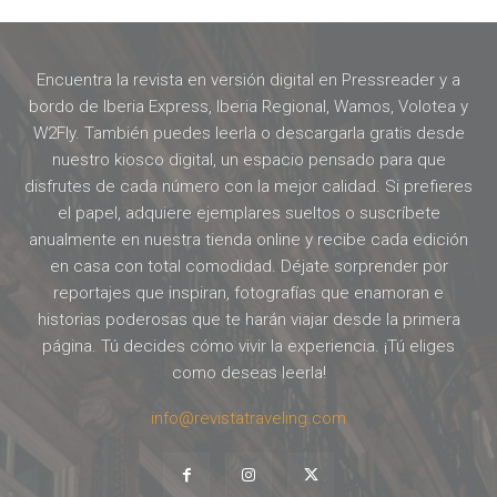
Encuentra la revista en versión digital en Pressreader y a
bordo de Iberia Express, Iberia Regional, Wamos, Volotea y
W2Fly. También puedes leerla o descargarla gratis desde
nuestro kiosco digital, un espacio pensado para que
disfrutes de cada número con la mejor calidad. Si prefieres
el papel, adquiere ejemplares sueltos o suscríbete
anualmente en nuestra tienda online y recibe cada edición
en casa con total comodidad. Déjate sorprender por
reportajes que inspiran, fotografías que enamoran e
historias poderosas que te harán viajar desde la primera
página. Tú decides cómo vivir la experiencia. ¡Tú eliges
como deseas leerla!
info@revistatraveling.com