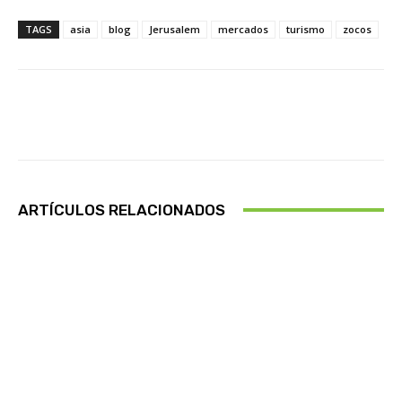
TAGS
asia
blog
Jerusalem
mercados
turismo
zocos
Facebook
X
Pinterest
Wha
ARTÍCULOS RELACIONADOS