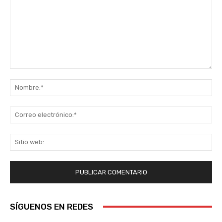
Comentario:
No
Co
ele
Sit
we
SÍGUENOS EN REDES