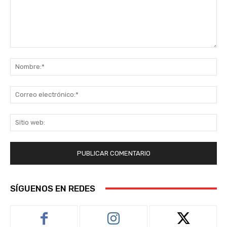
Comentario:
No
Co
ele
Sit
we
SÍGUENOS EN REDES