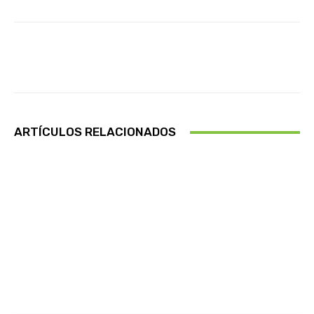
Facebook
X
Pinterest
Wha
ARTÍCULOS RELACIONADOS