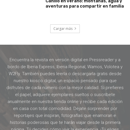
Canillo en verano: montañas, agua y
aventuras para compartir en familia
Cargar más
Encuentra la revista en versión digital en Pressreader y a
bordo de Iberia Express, Iberia Regional, Wamos, Volotea y
W2Fly. También puedes leerla o descargarla gratis desde
nuestro kiosco digital, un espacio pensado para que
disfrutes de cada número con la mejor calidad. Si prefieres
el papel, adquiere ejemplares sueltos o suscríbete
anualmente en nuestra tienda online y recibe cada edición
en casa con total comodidad. Déjate sorprender por
reportajes que inspiran, fotografías que enamoran e
historias poderosas que te harán viajar desde la primera
página. Tú decides cómo vivir la experiencia. ¡Tú eliges