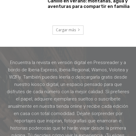
Canillo en verano: montañas, agua y
aventuras para compartir en familia
Cargar más
Encuentra la revista en versión digital en Pressreader y a
bordo de Iberia Express, Iberia Regional, Wamos, Volotea y
W2Fly. También puedes leerla o descargarla gratis desde
nuestro kiosco digital, un espacio pensado para que
disfrutes de cada número con la mejor calidad. Si prefieres
el papel, adquiere ejemplares sueltos o suscríbete
anualmente en nuestra tienda online y recibe cada edición
en casa con total comodidad. Déjate sorprender por
reportajes que inspiran, fotografías que enamoran e
historias poderosas que te harán viajar desde la primera
página. Tú decides cómo vivir la experiencia. ¡Tú eliges