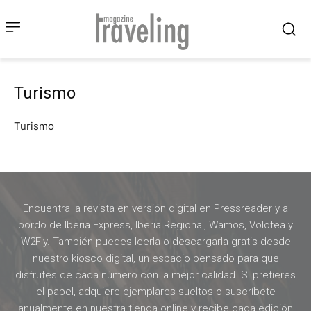
Turismo
Turismo
Encuentra la revista en versión digital en Pressreader y a
bordo de Iberia Express, Iberia Regional, Wamos, Volotea y
W2Fly. También puedes leerla o descargarla gratis desde
nuestro kiosco digital, un espacio pensado para que
disfrutes de cada número con la mejor calidad. Si prefieres
el papel, adquiere ejemplares sueltos o suscríbete
anualmente en nuestra tienda online y recibe cada edición