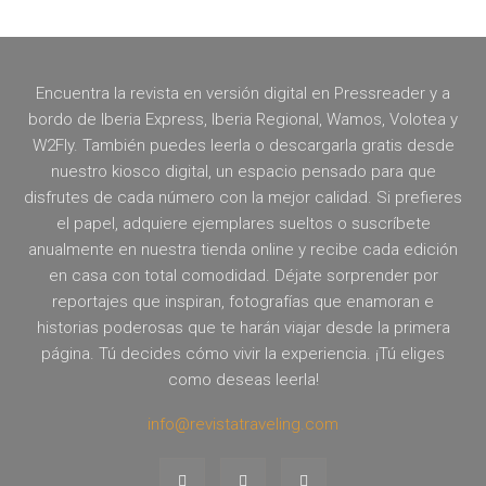
Encuentra la revista en versión digital en Pressreader y a
bordo de Iberia Express, Iberia Regional, Wamos, Volotea y
W2Fly. También puedes leerla o descargarla gratis desde
nuestro kiosco digital, un espacio pensado para que
disfrutes de cada número con la mejor calidad. Si prefieres
el papel, adquiere ejemplares sueltos o suscríbete
anualmente en nuestra tienda online y recibe cada edición
en casa con total comodidad. Déjate sorprender por
reportajes que inspiran, fotografías que enamoran e
historias poderosas que te harán viajar desde la primera
página. Tú decides cómo vivir la experiencia. ¡Tú eliges
como deseas leerla!
info@revistatraveling.com