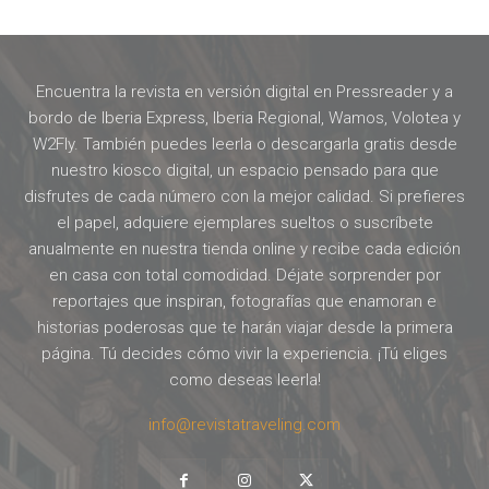
Encuentra la revista en versión digital en Pressreader y a
bordo de Iberia Express, Iberia Regional, Wamos, Volotea y
W2Fly. También puedes leerla o descargarla gratis desde
nuestro kiosco digital, un espacio pensado para que
disfrutes de cada número con la mejor calidad. Si prefieres
el papel, adquiere ejemplares sueltos o suscríbete
anualmente en nuestra tienda online y recibe cada edición
en casa con total comodidad. Déjate sorprender por
reportajes que inspiran, fotografías que enamoran e
historias poderosas que te harán viajar desde la primera
página. Tú decides cómo vivir la experiencia. ¡Tú eliges
como deseas leerla!
info@revistatraveling.com