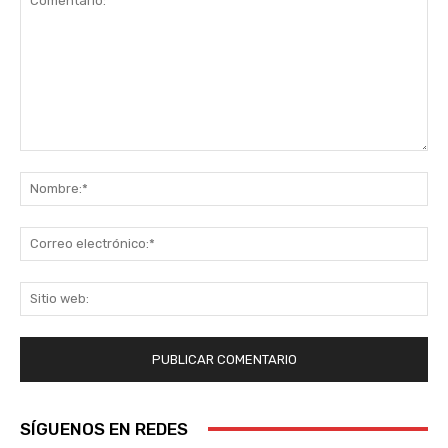
Comentario:
No
Co
ele
Sit
we
SÍGUENOS EN REDES