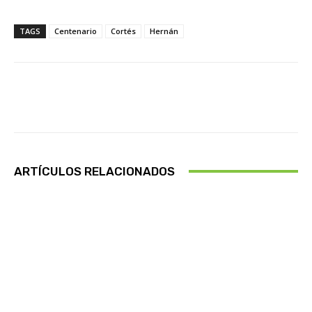
TAGS
Centenario
Cortés
Hernán
Facebook
X
Pinterest
Wha
ARTÍCULOS RELACIONADOS