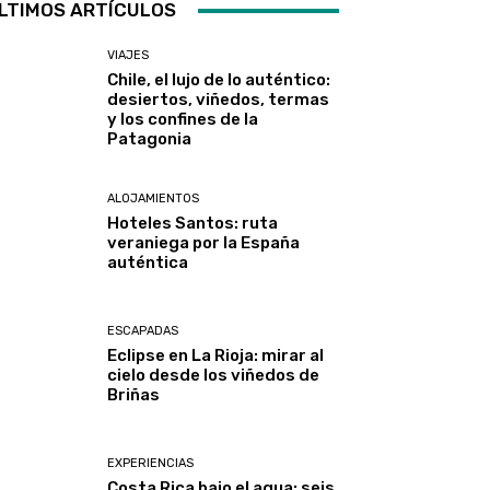
LTIMOS ARTÍCULOS
VIAJES
Chile, el lujo de lo auténtico:
desiertos, viñedos, termas
y los confines de la
Patagonia
ALOJAMIENTOS
Hoteles Santos: ruta
veraniega por la España
auténtica
ESCAPADAS
Eclipse en La Rioja: mirar al
cielo desde los viñedos de
Briñas
EXPERIENCIAS
Costa Rica bajo el agua: seis