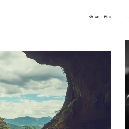
48
0
st
WhatsApp