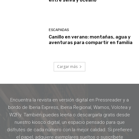
ESCAPADAS
Canillo en verano: montañas, agua y
aventuras para compartir en familia
Cargar más
Encuentra la revista en versión digital en Pressreader y a
bordo de Iberia Express, Iberia Regional, Wamos, Volotea y
W2Fly. También puedes leerla o descargarla gratis desde
nuestro kiosco digital, un espacio pensado para que
disfrutes de cada número con la mejor calidad. Si prefieres
el papel, adquiere ejemplares sueltos o suscríbete