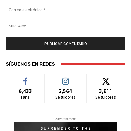
Co
ele
Sit
we
SÍGUENOS EN REDES
6,433
2,564
3,911
Fans
Seguidores
Seguidores
- Advertisement -