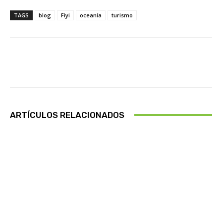
TAGS
blog
Fiyi
oceanía
turismo
Facebook
X
Pinterest
Wha
ARTÍCULOS RELACIONADOS