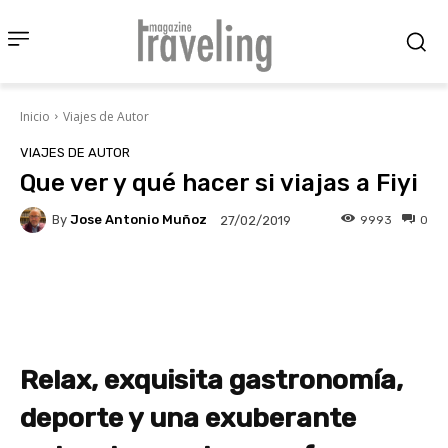
Inicio
Viajes de Autor
VIAJES DE AUTOR
Que ver y qué hacer si viajas a Fiyi
By
Jose Antonio Muñoz
9993
0
27/02/2019
Facebook
X
Pinterest
Wha
Relax, exquisita gastronomía,
deporte y una exuberante