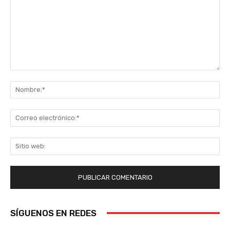
Comentario:
No
Co
ele
Sit
we
SÍGUENOS EN REDES