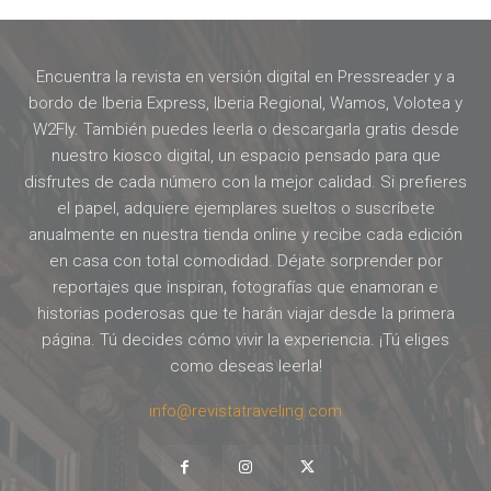
Encuentra la revista en versión digital en Pressreader y a
bordo de Iberia Express, Iberia Regional, Wamos, Volotea y
W2Fly. También puedes leerla o descargarla gratis desde
nuestro kiosco digital, un espacio pensado para que
disfrutes de cada número con la mejor calidad. Si prefieres
el papel, adquiere ejemplares sueltos o suscríbete
anualmente en nuestra tienda online y recibe cada edición
en casa con total comodidad. Déjate sorprender por
reportajes que inspiran, fotografías que enamoran e
historias poderosas que te harán viajar desde la primera
página. Tú decides cómo vivir la experiencia. ¡Tú eliges
como deseas leerla!
info@revistatraveling.com