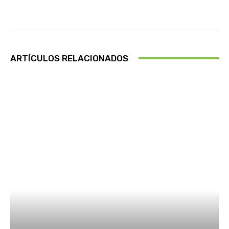
Facebook
X
Pinterest
Wha
ARTÍCULOS RELACIONADOS