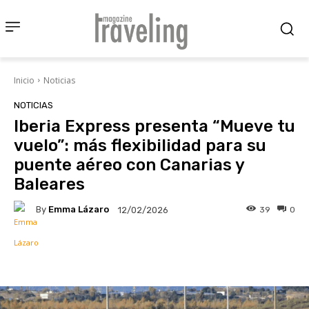
Inicio
Noticias
NOTICIAS
Iberia Express presenta “Mueve tu
vuelo”: más flexibilidad para su
puente aéreo con Canarias y
Baleares
By
Emma Lázaro
39
0
12/02/2026
Facebook
X
Pinterest
Wha