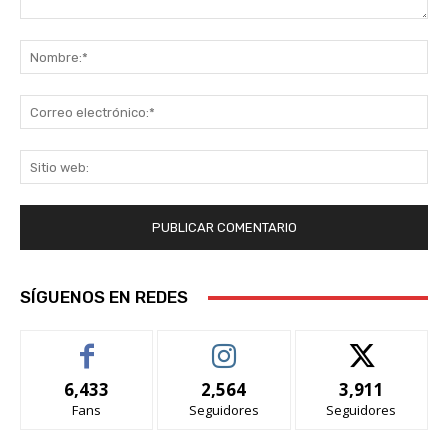
Comentario:
No
Co
ele
Sit
we
SÍGUENOS EN REDES
6,433
2,564
3,911
Fans
Seguidores
Seguidores