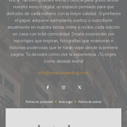
W2Fly. También puedes leerla o descargarla gratis desde
nuestro kiosco digital, un espacio pensado para que
disfrutes de cada número con la mejor calidad. Si prefieres
el papel, adquiere ejemplares sueltos o suscríbete
anualmente en nuestra tienda online y recibe cada edición
en casa con total comodidad. Déjate sorprender por
reportajes que inspiran, fotografías que enamoran e
historias poderosas que te harán viajar desde la primera
página. Tú decides cómo vivir la experiencia. ¡Tú eliges
como deseas leerla!
info@revistatraveling.com
Política de privacidad
Aviso Legal
Política de cookies