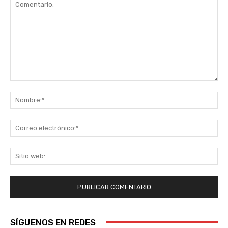
Comentario:
No
Co
ele
Sit
we
SÍGUENOS EN REDES