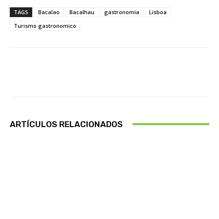
TAGS
Bacalao
Bacalhau
gastronomia
Lisboa
Turismo gastronomico
Facebook
X
Pinterest
Wha
ARTÍCULOS RELACIONADOS