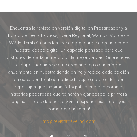
Encuentra la revista en versión digital en Pressreader y a
bordo de Iberia Express, Iberia Regional, Wamos, Volotea y
W2Fly. También puedes leerla o descargarla gratis desde
nuestro kiosco digital, un espacio pensado para que
disfrutes de cada número con la mejor calidad. Si prefieres
el papel, adquiere ejemplares sueltos o suscríbete
anualmente en nuestra tienda online y recibe cada edición
en casa con total comodidad. Déjate sorprender por
reportajes que inspiran, fotografías que enamoran e
historias poderosas que te harán viajar desde la primera
página. Tú decides cómo vivir la experiencia. ¡Tú eliges
como deseas leerla!
info@revistatraveling.com