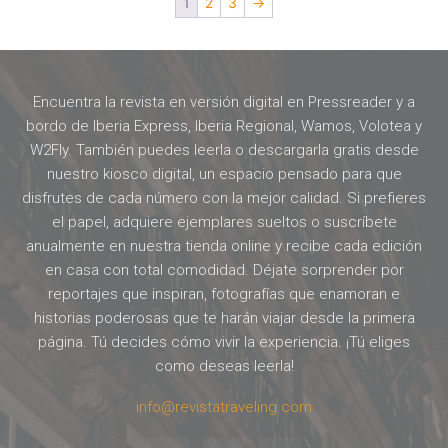
1
2
3
→
Encuentra la revista en versión digital en Pressreader y a
bordo de Iberia Express, Iberia Regional, Wamos, Volotea y
W2Fly. También puedes leerla o descargarla gratis desde
nuestro kiosco digital, un espacio pensado para que
disfrutes de cada número con la mejor calidad. Si prefieres
el papel, adquiere ejemplares sueltos o suscríbete
anualmente en nuestra tienda online y recibe cada edición
en casa con total comodidad. Déjate sorprender por
reportajes que inspiran, fotografías que enamoran e
historias poderosas que te harán viajar desde la primera
página. Tú decides cómo vivir la experiencia. ¡Tú eliges
como deseas leerla!
info@revistatraveling.com