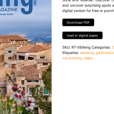
and uncover surprising spots 
digital version for free or purcha
Download PDF
read in digital paper
SKU:
RT-069eng
Categorías:
2
Etiquetas:
destinos
,
gastronom
vacaciones
,
viajes