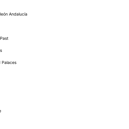
eón Andalucía
 Past
s
d Palaces
e