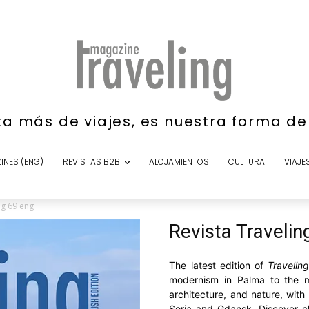
ta más de viajes, es nuestra forma d
INES (ENG)
REVISTAS B2B
ALOJAMIENTOS
CULTURA
VIAJE
ng 69 eng
Revista Travelin
The latest edition of
Travelin
modernism in Palma to the 
architecture, and nature, with
Soria and Gdansk. Discover ch