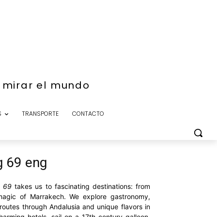
e mirar el mundo
S
TRANSPORTE
CONTACTO
g 69 eng
g 69
takes us to fascinating destinations: from
magic of Marrakech. We explore gastronomy,
 routes through Andalusia and unique flavors in
arming hotels, sail on a 17th-century galleon,