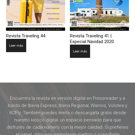
Revista Traveling 44
Revista Traveling 41 |
Especial Navidad 2020
Leer más
Leer más
Encuentra la revista en versión digital en Pressreader y a
bordo de Iberia Express, Iberia Regional, Wamos, Volotea y
W2Fly. También puedes leerla o descargarla gratis desde
nuestro kiosco digital, un espacio pensado para que
disfrutes de cada número con la mejor calidad. Si prefieres
el papel, adquiere ejemplares sueltos o suscríbete