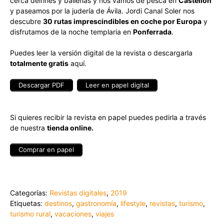
cerca delfines y ballenas y nos vamos de pesca en
Castellón
y paseamos por la judería de Ávila. Jordi Canal Soler nos
descubre
30 rutas imprescindibles en coche por Europa
y
disfrutamos de la noche templaria en
Ponferrada
.
Puedes leer la versión digital de la revista o descargarla
totalmente gratis
aquí.
Descargar PDF
Leer en papel digital
Si quieres recibir la revista en papel puedes pedirla a través
de nuestra
tienda online.
Comprar en papel
Categorías:
Revistas digitales
,
2019
Etiquetas:
destinos
,
gastronomía
,
lifestyle
,
revistas
,
turismo
,
turismo rural
,
vacaciones
,
viajes