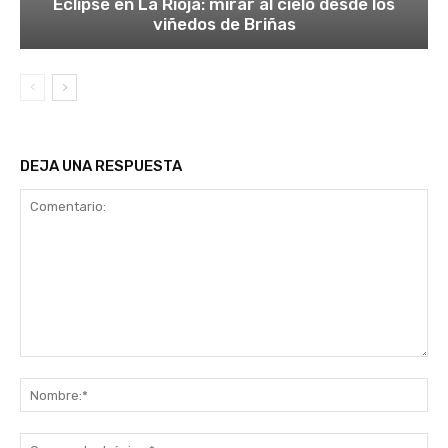
Eclipse en La Rioja: mirar al cielo desde los
viñedos de Briñas
DEJA UNA RESPUESTA
Comentario:
No
Co