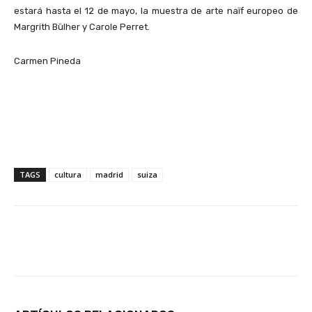
estará hasta el 12 de mayo, la muestra de arte naïf europeo de
Margrith Bülher y Carole Perret.
Carmen Pineda
TAGS
cultura
madrid
suiza
Facebook
X
Pinterest
Wha