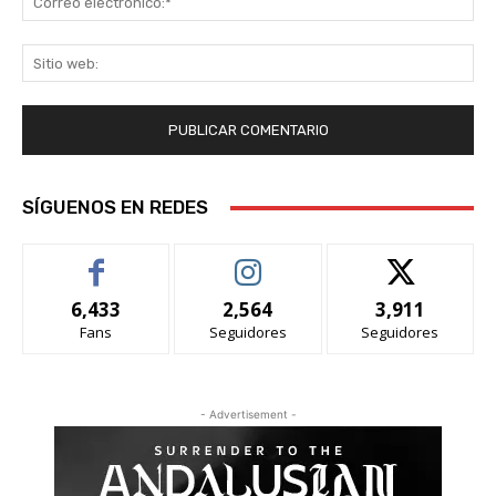
ele
Sit
we
SÍGUENOS EN REDES
6,433
2,564
3,911
Fans
Seguidores
Seguidores
- Advertisement -