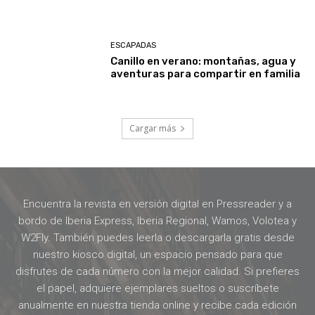
ESCAPADAS
Canillo en verano: montañas, agua y
aventuras para compartir en familia
Cargar más
Encuentra la revista en versión digital en Pressreader y a
bordo de Iberia Express, Iberia Regional, Wamos, Volotea y
W2Fly. También puedes leerla o descargarla gratis desde
nuestro kiosco digital, un espacio pensado para que
disfrutes de cada número con la mejor calidad. Si prefieres
el papel, adquiere ejemplares sueltos o suscríbete
anualmente en nuestra tienda online y recibe cada edición