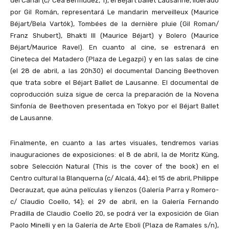
del Canal (c/ Cea Bermúdez, 1), el Béjart ballet Lausanne, liderado
por Gil Román, representará Le mandarin merveilleux (Maurice
Béjart/Bela Vartók), Tombées de la dernière pluie (Gil Roman/
Franz Shubert), Bhakti III (Maurice Béjart) y Bolero (Maurice
Béjart/Maurice Ravel). En cuanto al cine, se estrenará en
Cineteca del Matadero (Plaza de Legazpi) y en las salas de cine
(el 28 de abril, a las 20h30) el documental Dancing Beethoven
que trata sobre el Béjart Ballet de Lausanne. El documental de
coproducción suiza sigue de cerca la preparación de la Novena
Sinfonía de Beethoven presentada en Tokyo por el Béjart Ballet
de Lausanne.
Finalmente, en cuanto a las artes visuales, tendremos varias
inauguraciones de exposiciones: el 8 de abril, la de Moritz Küng,
sobre Selección Natural (This is the cover of the book) en el
Centro cultural la Blanquerna (c/ Alcalá, 44); el 15 de abril, Philippe
Decrauzat, que aúna películas y lienzos (Galería Parra y Romero-
c/ Claudio Coello, 14); el 29 de abril, en la Galería Fernando
Pradilla de Claudio Coello 20, se podrá ver la exposición de Gian
Paolo Minelli y en la Galería de Arte Eboli (Plaza de Ramales s/n),