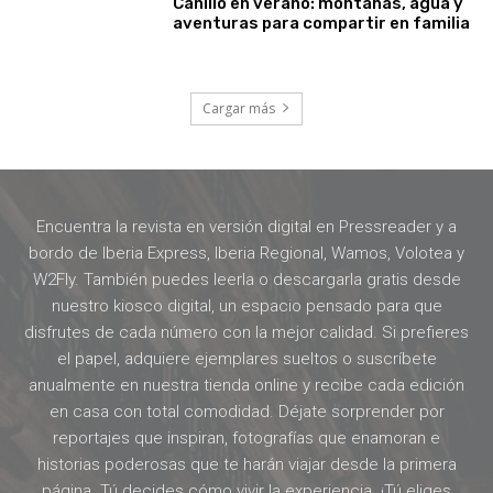
Canillo en verano: montañas, agua y
aventuras para compartir en familia
Cargar más
Encuentra la revista en versión digital en Pressreader y a
bordo de Iberia Express, Iberia Regional, Wamos, Volotea y
W2Fly. También puedes leerla o descargarla gratis desde
nuestro kiosco digital, un espacio pensado para que
disfrutes de cada número con la mejor calidad. Si prefieres
el papel, adquiere ejemplares sueltos o suscríbete
anualmente en nuestra tienda online y recibe cada edición
en casa con total comodidad. Déjate sorprender por
reportajes que inspiran, fotografías que enamoran e
historias poderosas que te harán viajar desde la primera
página. Tú decides cómo vivir la experiencia. ¡Tú eliges