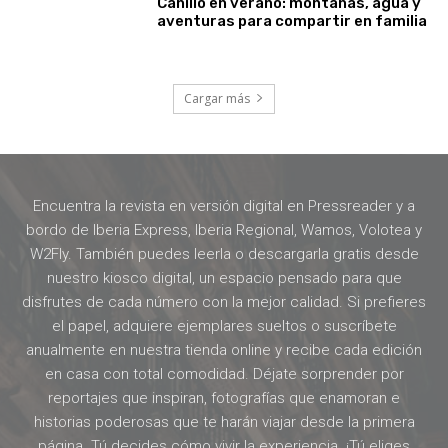
Canillo en verano: montañas, agua y
aventuras para compartir en familia
Cargar más
Encuentra la revista en versión digital en Pressreader y a
bordo de Iberia Express, Iberia Regional, Wamos, Volotea y
W2Fly. También puedes leerla o descargarla gratis desde
nuestro kiosco digital, un espacio pensado para que
disfrutes de cada número con la mejor calidad. Si prefieres
el papel, adquiere ejemplares sueltos o suscríbete
anualmente en nuestra tienda online y recibe cada edición
en casa con total comodidad. Déjate sorprender por
reportajes que inspiran, fotografías que enamoran e
historias poderosas que te harán viajar desde la primera
página. Tú decides cómo vivir la experiencia. ¡Tú eliges