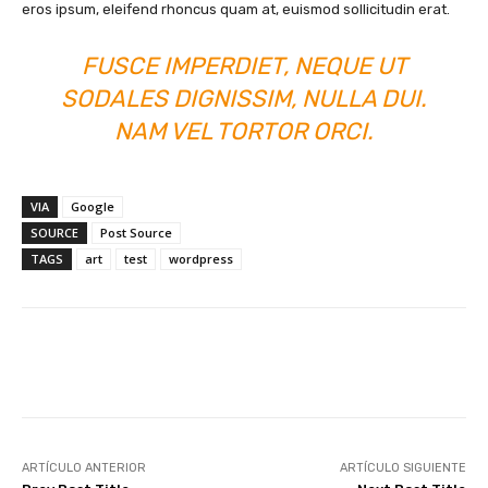
eros ipsum, eleifend rhoncus quam at, euismod sollicitudin erat.
FUSCE IMPERDIET, NEQUE UT
SODALES DIGNISSIM, NULLA DUI.
NAM VEL TORTOR ORCI.
VIA
Google
SOURCE
Post Source
TAGS
art
test
wordpress
Facebook
X
Pinterest
Wha
ARTÍCULO ANTERIOR
ARTÍCULO SIGUIENTE