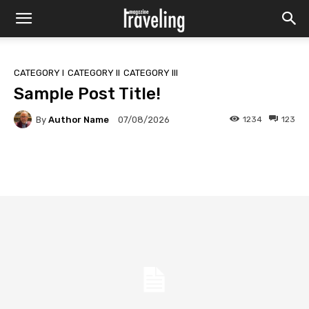
CATEGORY I
CATEGORY II
CATEGORY III
Sample Post Title!
By
Author Name
1234
123
07/08/2026
Facebook
X
Pinterest
Wha