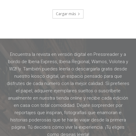
Cargar más
Encuentra la revista en versión digital en Pressreader y a
bordo de Iberia Express, Iberia Regional, Wamos, Volotea y
W2Fly. También puedes leerla o descargarla gratis desde
nuestro kiosco digital, un espacio pensado para que
disfrutes de cada número con la mejor calidad. Si prefieres
el papel, adquiere ejemplares sueltos o suscríbete
anualmente en nuestra tienda online y recibe cada edición
en casa con total comodidad. Déjate sorprender por
reportajes que inspiran, fotografías que enamoran e
historias poderosas que te harán viajar desde la primera
página. Tú decides cómo vivir la experiencia. ¡Tú eliges
como deseas leerla!