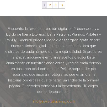
1
2
3
→
Encuentra la revista en versión digital en Pressreader y a
bordo de Iberia Express, Iberia Regional, Wamos, Volotea y
W2Fly. También puedes leerla o descargarla gratis desde
nuestro kiosco digital, un espacio pensado para que
disfrutes de cada número con la mejor calidad. Si prefieres
el papel, adquiere ejemplares sueltos o suscríbete
anualmente en nuestra tienda online y recibe cada edición
en casa con total comodidad. Déjate sorprender por
reportajes que inspiran, fotografías que enamoran e
historias poderosas que te harán viajar desde la primera
página. Tú decides cómo vivir la experiencia. ¡Tú eliges
como deseas leerla!
info@revistatraveling.com