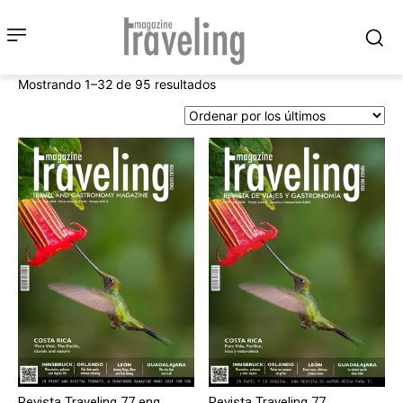
Ordenado
Mostrando 1–32 de 95 resultados
por
los
últimos
Revista Traveling 77 eng
Revista Traveling 77