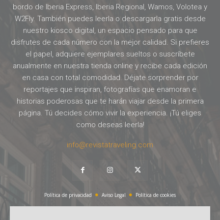
bordo de Iberia Express, Iberia Regional, Wamos, Volotea y
W2Fly. También puedes leerla o descargarla gratis desde
nuestro kiosco digital, un espacio pensado para que
disfrutes de cada número con la mejor calidad. Si prefieres
el papel, adquiere ejemplares sueltos o suscríbete
anualmente en nuestra tienda online y recibe cada edición
en casa con total comodidad. Déjate sorprender por
reportajes que inspiran, fotografías que enamoran e
historias poderosas que te harán viajar desde la primera
página. Tú decides cómo vivir la experiencia. ¡Tú eliges
como deseas leerla!
info@revistatraveling.com
Política de privacidad
Aviso Legal
Política de cookies