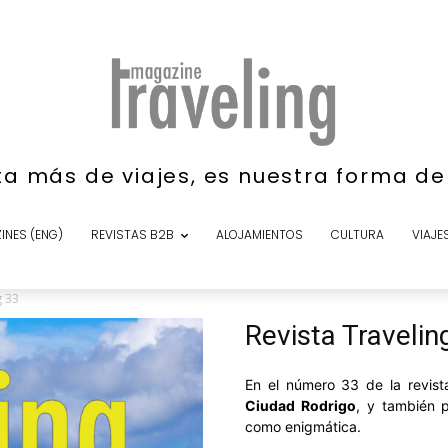
ta más de viajes, es nuestra forma d
INES (ENG)
REVISTAS B2B
ALOJAMIENTOS
CULTURA
VIAJE
g 33
Revista Travelin
En el número 33 de la revis
Ciudad Rodrigo
, y también
como enigmática.