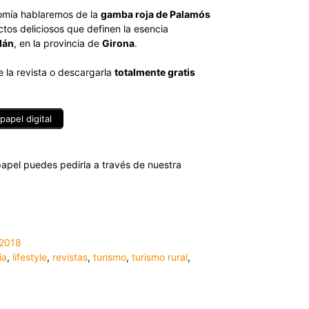
omía hablaremos de la
gamba roja de Palamós
ctos deliciosos que definen la esencia
dán
, en la provincia de
Girona
.
de la revista o descargarla
totalmente gratis
papel digital
n papel puedes pedirla a través de nuestra
2018
ía
,
lifestyle
,
revistas
,
turismo
,
turismo rural
,