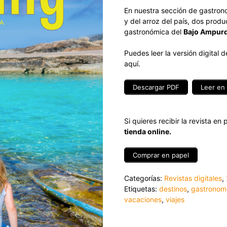
En nuestra sección de gastron
y del arroz del país, dos produ
gastronómica del
Bajo Ampur
Puedes leer la versión digital 
aquí.
Descargar PDF
Leer en 
Si quieres recibir la revista e
tienda online.
Comprar en papel
Categorías:
Revistas digitales
,
Etiquetas:
destinos
,
gastronom
vacaciones
,
viajes