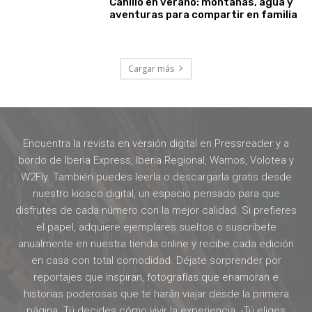
Canillo en verano: montañas, agua y
aventuras para compartir en familia
Cargar más
Encuentra la revista en versión digital en Pressreader y a
bordo de Iberia Express, Iberia Regional, Wamos, Volotea y
W2Fly. También puedes leerla o descargarla gratis desde
nuestro kiosco digital, un espacio pensado para que
disfrutes de cada número con la mejor calidad. Si prefieres
el papel, adquiere ejemplares sueltos o suscríbete
anualmente en nuestra tienda online y recibe cada edición
en casa con total comodidad. Déjate sorprender por
reportajes que inspiran, fotografías que enamoran e
historias poderosas que te harán viajar desde la primera
página. Tú decides cómo vivir la experiencia. ¡Tú eliges