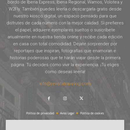
bordo de Iberia Express, Iberia Regional, Wamos, Volotea y
W2Fly. También puedes leerla o descargarla gratis desde
nuestro kiosco digital, un espacio pensado para que
disfrutes de cada número con la mejor calidad. Si prefieres
el papel, adquiere ejemplares sueltos o suscríbete
anualmente en nuestra tienda online y recibe cada edición
en casa con total comodidad. Déjate sorprender por
reportajes que inspiran, fotografías que enamoran e
historias poderosas que te harán viajar desde la primera
página. Tú decides cómo vivir la experiencia. ¡Tú eliges
como deseas leerla!
info@revistatraveling.com
Política de privacidad
Aviso Legal
Política de cookies