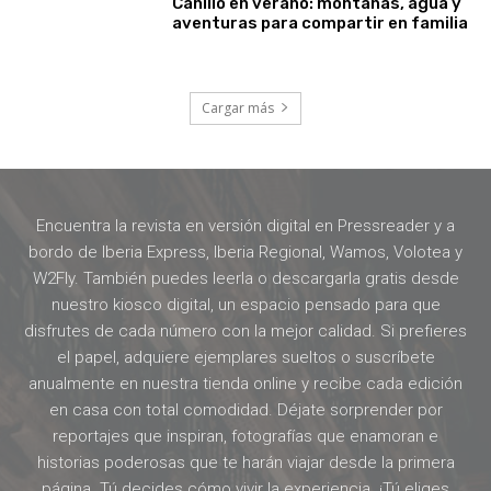
Canillo en verano: montañas, agua y
aventuras para compartir en familia
Cargar más
Encuentra la revista en versión digital en Pressreader y a
bordo de Iberia Express, Iberia Regional, Wamos, Volotea y
W2Fly. También puedes leerla o descargarla gratis desde
nuestro kiosco digital, un espacio pensado para que
disfrutes de cada número con la mejor calidad. Si prefieres
el papel, adquiere ejemplares sueltos o suscríbete
anualmente en nuestra tienda online y recibe cada edición
en casa con total comodidad. Déjate sorprender por
reportajes que inspiran, fotografías que enamoran e
historias poderosas que te harán viajar desde la primera
página. Tú decides cómo vivir la experiencia. ¡Tú eliges