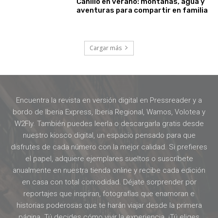
Canillo en verano: montañas, agua y
aventuras para compartir en familia
Cargar más
Encuentra la revista en versión digital en Pressreader y a
bordo de Iberia Express, Iberia Regional, Wamos, Volotea y
W2Fly. También puedes leerla o descargarla gratis desde
nuestro kiosco digital, un espacio pensado para que
disfrutes de cada número con la mejor calidad. Si prefieres
el papel, adquiere ejemplares sueltos o suscríbete
anualmente en nuestra tienda online y recibe cada edición
en casa con total comodidad. Déjate sorprender por
reportajes que inspiran, fotografías que enamoran e
historias poderosas que te harán viajar desde la primera
página. Tú decides cómo vivir la experiencia. ¡Tú eliges