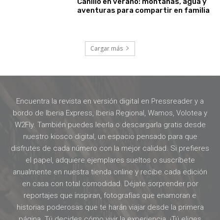
Canillo en verano: montañas, agua y
aventuras para compartir en familia
Cargar más
Encuentra la revista en versión digital en Pressreader y a
bordo de Iberia Express, Iberia Regional, Wamos, Volotea y
W2Fly. También puedes leerla o descargarla gratis desde
nuestro kiosco digital, un espacio pensado para que
disfrutes de cada número con la mejor calidad. Si prefieres
el papel, adquiere ejemplares sueltos o suscríbete
anualmente en nuestra tienda online y recibe cada edición
en casa con total comodidad. Déjate sorprender por
reportajes que inspiran, fotografías que enamoran e
historias poderosas que te harán viajar desde la primera
página. Tú decides cómo vivir la experiencia. ¡Tú eliges