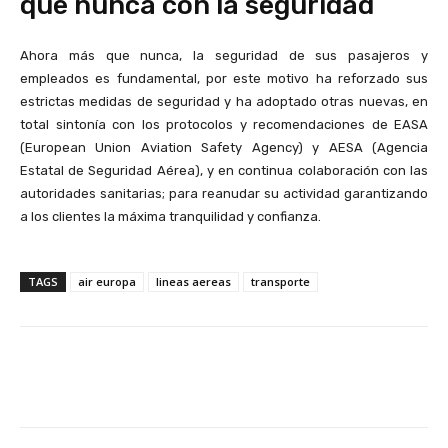
que nunca con la seguridad
Ahora más que nunca, la seguridad de sus pasajeros y
empleados es fundamental, por este motivo ha reforzado sus
estrictas medidas de seguridad y ha adoptado otras nuevas, en
total sintonía con los protocolos y recomendaciones de EASA
(European Union Aviation Safety Agency) y AESA (Agencia
Estatal de Seguridad Aérea), y en continua colaboración con las
autoridades sanitarias; para reanudar su actividad garantizando
a los clientes la máxima tranquilidad y confianza.
TAGS
air europa
lineas aereas
transporte
Facebook
X
Pinterest
Wha