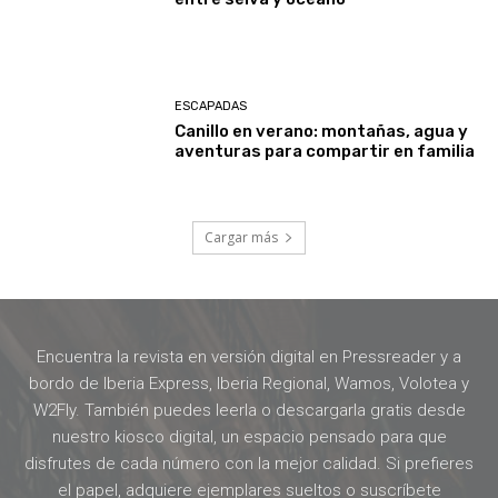
ESCAPADAS
Canillo en verano: montañas, agua y
aventuras para compartir en familia
Cargar más
Encuentra la revista en versión digital en Pressreader y a
bordo de Iberia Express, Iberia Regional, Wamos, Volotea y
W2Fly. También puedes leerla o descargarla gratis desde
nuestro kiosco digital, un espacio pensado para que
disfrutes de cada número con la mejor calidad. Si prefieres
el papel, adquiere ejemplares sueltos o suscríbete