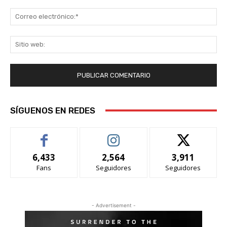
Co
ele
Sit
we
SÍGUENOS EN REDES
6,433
2,564
3,911
Fans
Seguidores
Seguidores
- Advertisement -