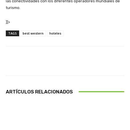
las conectividades con los diferentes operadores mundiales de
turismo.
]]>
TAGS
best western
hoteles
Facebook
X
Pinterest
Wha
ARTÍCULOS RELACIONADOS