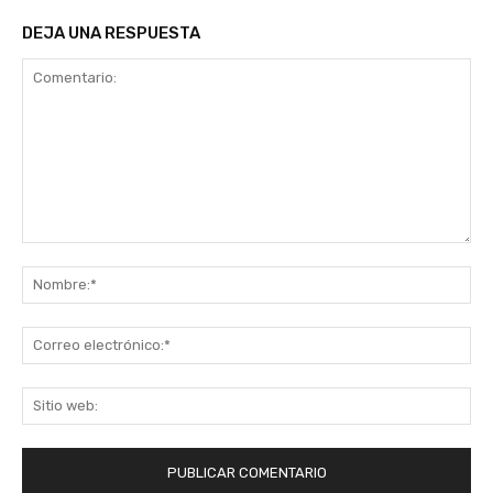
DEJA UNA RESPUESTA
Comentario:
No
Co
ele
Sit
we