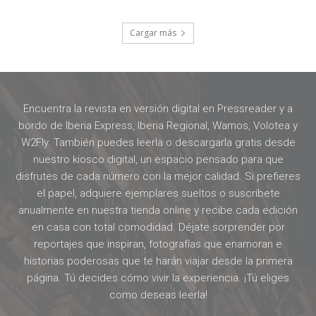
Cargar más
Encuentra la revista en versión digital en Pressreader y a
bordo de Iberia Express, Iberia Regional, Wamos, Volotea y
W2Fly. También puedes leerla o descargarla gratis desde
nuestro kiosco digital, un espacio pensado para que
disfrutes de cada número con la mejor calidad. Si prefieres
el papel, adquiere ejemplares sueltos o suscríbete
anualmente en nuestra tienda online y recibe cada edición
en casa con total comodidad. Déjate sorprender por
reportajes que inspiran, fotografías que enamoran e
historias poderosas que te harán viajar desde la primera
página. Tú decides cómo vivir la experiencia. ¡Tú eliges
como deseas leerla!