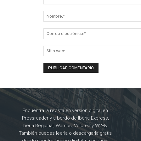
Comentario:
Encuentra la revista en versión digital en
Pressreader y a bordo de Iberia Express,
Iberia Regional, Wamos, Volotea y W2Fly.
También puedes leerla o descargarla gratis
desde nuestro kiosco digital, un espacio