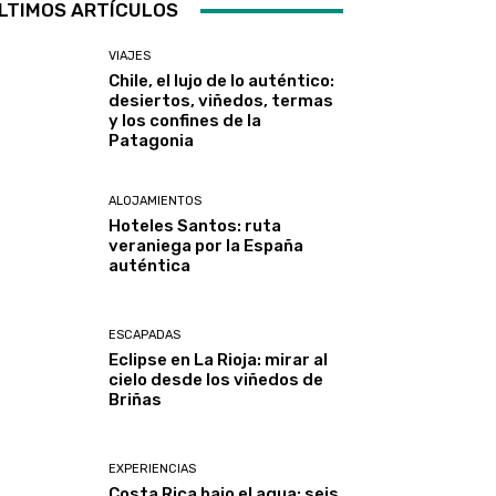
LTIMOS ARTÍCULOS
VIAJES
Chile, el lujo de lo auténtico:
desiertos, viñedos, termas
y los confines de la
Patagonia
ALOJAMIENTOS
Hoteles Santos: ruta
veraniega por la España
auténtica
ESCAPADAS
Eclipse en La Rioja: mirar al
cielo desde los viñedos de
Briñas
EXPERIENCIAS
Costa Rica bajo el agua: seis