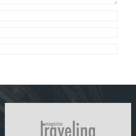
Nombre:
Correo
electróni
Sitio
web: