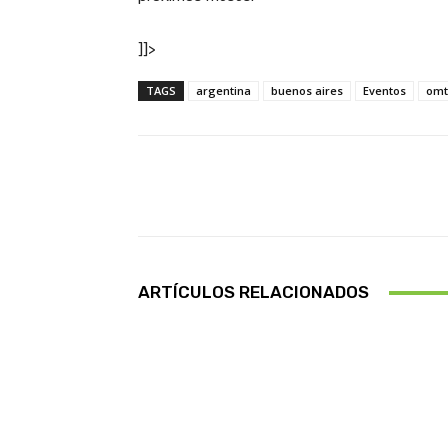
]]>
TAGS
argentina
buenos aires
Eventos
omt
Facebook
Cuota
ARTÍCULOS RELACIONADOS