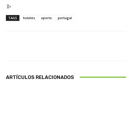
]]>
TAGS
hoteles
oporto
portugal
Facebook
X
Pinterest
Wha
ARTÍCULOS RELACIONADOS