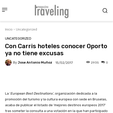
Inicio
Uncategorized
UNCATEGORIZED
Con Carris hoteles conocer Oporto
ya no tiene excusas
By
Jose Antonio Muñoz
2935
0
15/02/2017
Facebook
X
Pinterest
Wha
La ‘
European Best Destinations’
, organización dedicada a la
promoción del turismo y la cultura europea con sede en Bruselas,
acaba de publicar el listado de ‘mejores destinos europeos 2017’
tras someter la consulta a una votación en la que han participado