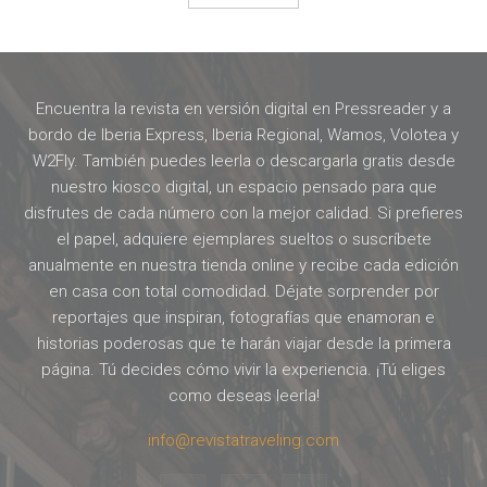
Encuentra la revista en versión digital en Pressreader y a
bordo de Iberia Express, Iberia Regional, Wamos, Volotea y
W2Fly. También puedes leerla o descargarla gratis desde
nuestro kiosco digital, un espacio pensado para que
disfrutes de cada número con la mejor calidad. Si prefieres
el papel, adquiere ejemplares sueltos o suscríbete
anualmente en nuestra tienda online y recibe cada edición
en casa con total comodidad. Déjate sorprender por
reportajes que inspiran, fotografías que enamoran e
historias poderosas que te harán viajar desde la primera
página. Tú decides cómo vivir la experiencia. ¡Tú eliges
como deseas leerla!
info@revistatraveling.com