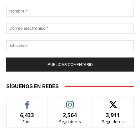
Comentario:
No
Co
ele
Sit
we
SÍGUENOS EN REDES
6,433
2,564
3,911
Fans
Seguidores
Seguidores