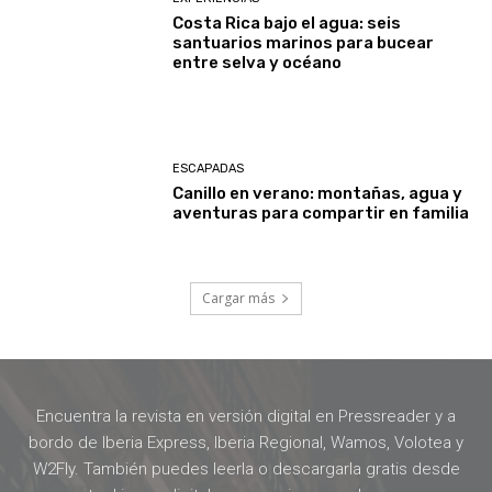
Costa Rica bajo el agua: seis
santuarios marinos para bucear
entre selva y océano
ESCAPADAS
Canillo en verano: montañas, agua y
aventuras para compartir en familia
Cargar más
Encuentra la revista en versión digital en Pressreader y a
bordo de Iberia Express, Iberia Regional, Wamos, Volotea y
W2Fly. También puedes leerla o descargarla gratis desde