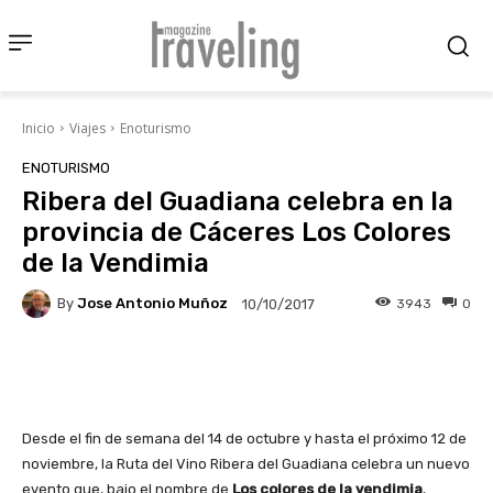
Inicio
Viajes
Enoturismo
ENOTURISMO
Ribera del Guadiana celebra en la
provincia de Cáceres Los Colores
de la Vendimia
By
Jose Antonio Muñoz
3943
0
10/10/2017
Facebook
X
Pinterest
Wha
Desde el fin de semana del 14 de octubre y hasta el próximo 12 de
noviembre, la Ruta del Vino Ribera del Guadiana celebra un nuevo
evento que, bajo el nombre de
Los colores de la vendimia
,