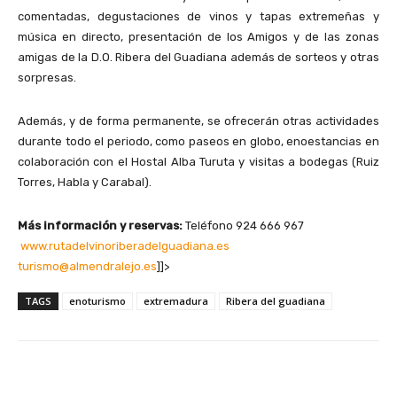
comentadas, degustaciones de vinos y tapas extremeñas y
música en directo, presentación de los Amigos y de las zonas
amigas de la D.O. Ribera del Guadiana además de sorteos y otras
sorpresas.
Además, y de forma permanente, se ofrecerán otras actividades
durante todo el periodo, como paseos en globo, enoestancias en
colaboración con el Hostal Alba Turuta y visitas a bodegas (Ruiz
Torres, Habla y Carabal).
Más información y reservas:
Teléfono 924 666 967
www.rutadelvinoriberadelguadiana.es
turismo@almendralejo.es
]]>
TAGS
enoturismo
extremadura
Ribera del guadiana
Facebook
X
Pinterest
Wha