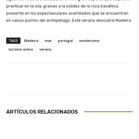
practicar en la isla, gracias a la solidez de la roca basáltica
presente en los espectaculares acantilados que se encuentran
en varios puntos del archipiélago. Este verano descubre Madeira.
TAGS
Madeira
mar
portugal
senderismo
turismo activo
verano
Facebook
X
Pinterest
Wha
ARTÍCULOS RELACIONADOS