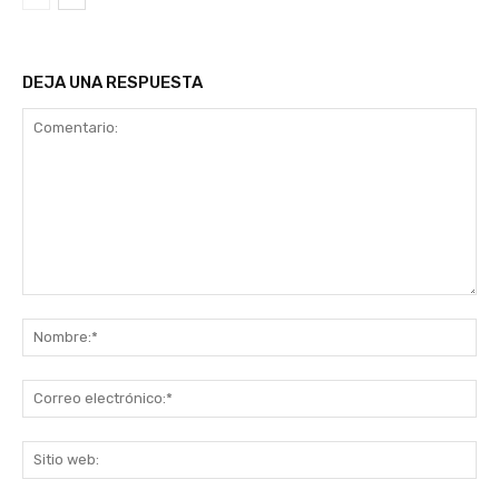
DEJA UNA RESPUESTA
Comentario:
No
Co
ele
Sit
we