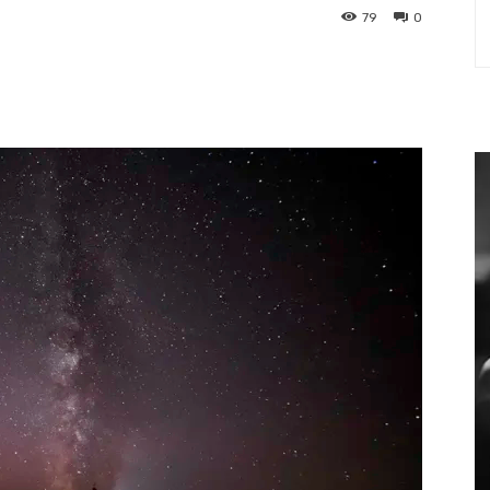
79
0
st
WhatsApp