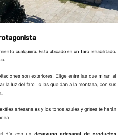
Protagonista
amiento cualquiera. Está ubicado en un faro rehabilitado,
co.
taciones son exteriores. Elige entre las que miran al
ar la luz del faro– o las que dan a la montaña, con sus
a.
xtiles artesanales y los tonos azules y grises te harán
odea.
el día con un
desayuno artesanal de productos