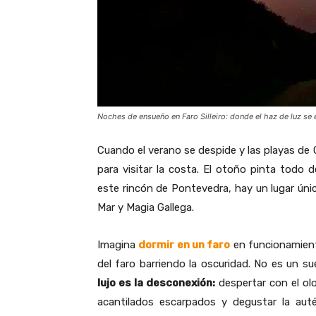
Noches de ensueño en Faro Silleiro: donde el haz de luz se e
Cuando el verano se despide y las playas de 
para visitar la costa. El otoño pinta todo 
este rincón de Pontevedra, hay un lugar único
Mar y Magia Gallega.
Imagina
dormir en un faro
en funcionamiento
del faro barriendo la oscuridad. No es un s
lujo es la desconexión:
despertar con el olo
acantilados escarpados y degustar la aut