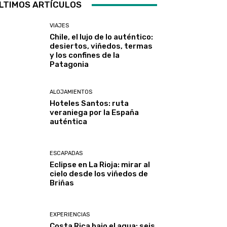
LTIMOS ARTÍCULOS
VIAJES
Chile, el lujo de lo auténtico:
desiertos, viñedos, termas
y los confines de la
Patagonia
ALOJAMIENTOS
Hoteles Santos: ruta
veraniega por la España
auténtica
ESCAPADAS
Eclipse en La Rioja: mirar al
cielo desde los viñedos de
Briñas
EXPERIENCIAS
Costa Rica bajo el agua: seis