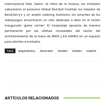
internacional Felix Jaehn. Al ritmo de la música, los invitados
saborearon el exclusivo Global Red Bull Cocktail, los helados de
Ben&Jerry’s y un amplio catering. Asimismo, los amantes de los
videojuegos encontraron un sitio dedicado a ellos en el recién
inaugurado ‘game corner’. El hospedaje apuesta de manera
permanente por las últimas novedades del sector del
entretenimiento de la mano de XBOX y EA GAMES en un espacio
para clientes e invitados.
TAGS
alojamientos
Generator
Hostels
hoteles
madrid
Facebook
X
Pinterest
Wha
ARTÍCULOS RELACIONADOS