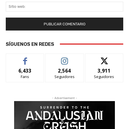
Sit
we
SÍGUENOS EN REDES
6,433
2,564
3,911
Fans
Seguidores
Seguidores
- Advertisement -