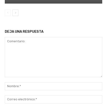
DEJA UNA RESPUESTA
Comentario:
No
Co
ele