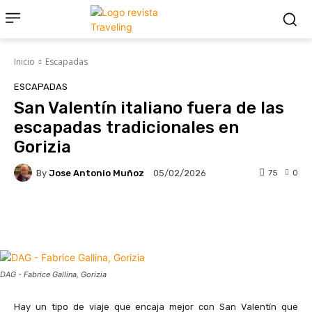
Inicio
Escapadas
ESCAPADAS
San Valentín italiano fuera de las
escapadas tradicionales en
Gorizia
By
Jose Antonio Muñoz
75
0
05/02/2026
Facebook
X
Pinterest
Whats
DAG - Fabrice Gallina, Gorizia
Hay un tipo de viaje que encaja mejor con San Valentín que