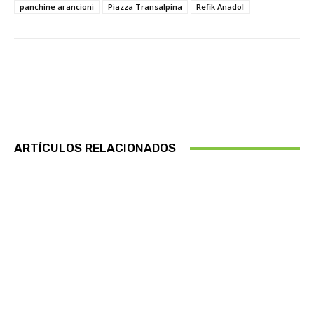
panchine arancioni
Piazza Transalpina
Refik Anadol
Facebook
X
Pinterest
Whats
ARTÍCULOS RELACIONADOS