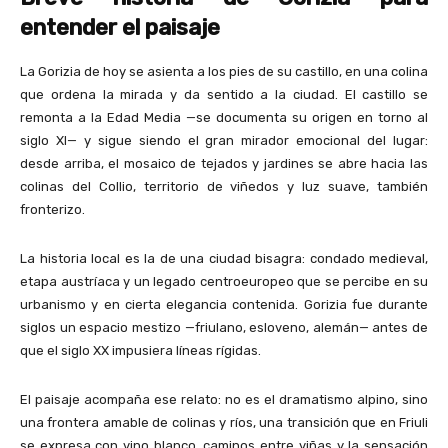
entender el paisaje
La Gorizia de hoy se asienta a los pies de su castillo, en una colina
que ordena la mirada y da sentido a la ciudad. El castillo se
remonta a la Edad Media —se documenta su origen en torno al
siglo XI— y sigue siendo el gran mirador emocional del lugar:
desde arriba, el mosaico de tejados y jardines se abre hacia las
colinas del Collio, territorio de viñedos y luz suave, también
fronterizo.
La historia local es la de una ciudad bisagra: condado medieval,
etapa austríaca y un legado centroeuropeo que se percibe en su
urbanismo y en cierta elegancia contenida. Gorizia fue durante
siglos un espacio mestizo —friulano, esloveno, alemán— antes de
que el siglo XX impusiera líneas rígidas.
El paisaje acompaña ese relato: no es el dramatismo alpino, sino
una frontera amable de colinas y ríos, una transición que en Friuli
se expresa con vino blanco, caminos entre viñas y la sensación