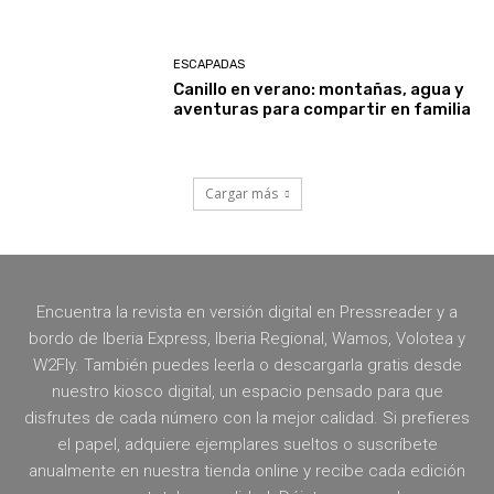
ESCAPADAS
Canillo en verano: montañas, agua y
aventuras para compartir en familia
Cargar más
Encuentra la revista en versión digital en Pressreader y a
bordo de Iberia Express, Iberia Regional, Wamos, Volotea y
W2Fly. También puedes leerla o descargarla gratis desde
nuestro kiosco digital, un espacio pensado para que
disfrutes de cada número con la mejor calidad. Si prefieres
el papel, adquiere ejemplares sueltos o suscríbete
anualmente en nuestra tienda online y recibe cada edición