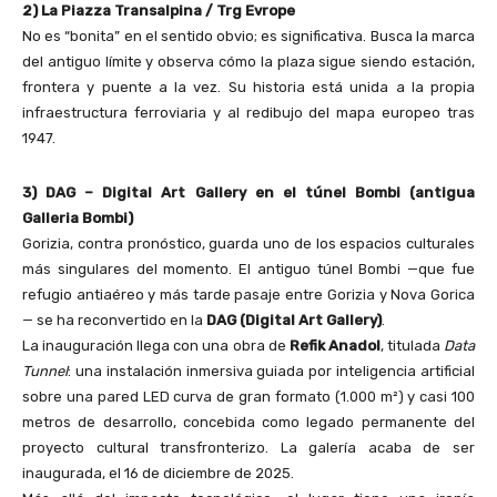
2) La Piazza Transalpina / Trg Evrope
No es “bonita” en el sentido obvio; es significativa. Busca la marca
del antiguo límite y observa cómo la plaza sigue siendo estación,
frontera y puente a la vez. Su historia está unida a la propia
infraestructura ferroviaria y al redibujo del mapa europeo tras
1947.
3) DAG – Digital Art Gallery en el túnel Bombi (antigua
Galleria Bombi)
Gorizia, contra pronóstico, guarda uno de los espacios culturales
más singulares del momento. El antiguo túnel Bombi —que fue
refugio antiaéreo y más tarde pasaje entre Gorizia y Nova Gorica
— se ha reconvertido en la
DAG (Digital Art Gallery)
.
La inauguración llega con una obra de
Refik Anadol
, titulada
Data
Tunnel
: una instalación inmersiva guiada por inteligencia artificial
sobre una pared LED curva de gran formato (1.000 m²) y casi 100
metros de desarrollo, concebida como legado permanente del
proyecto cultural transfronterizo. La galería acaba de ser
inaugurada, el 16 de diciembre de 2025.