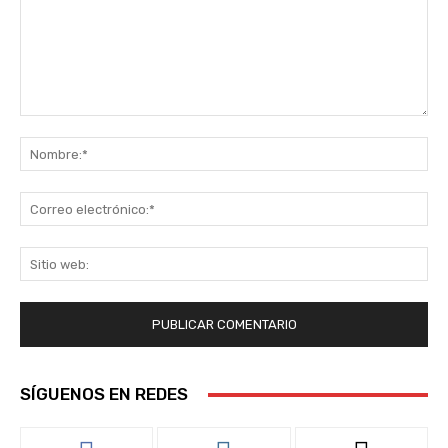
Comentario:
No
Co
ele
Sit
we
SÍGUENOS EN REDES