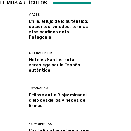
LTIMOS ARTÍCULOS
VIAJES
Chile, el lujo de lo auténtico:
desiertos, viñedos, termas
y los confines de la
Patagonia
ALOJAMIENTOS
Hoteles Santos: ruta
veraniega por la España
auténtica
ESCAPADAS
Eclipse en La Rioja: mirar al
cielo desde los viñedos de
Briñas
EXPERIENCIAS
Costa Rica bajo el agua: seis