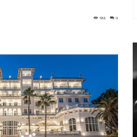
186
0
st
WhatsApp