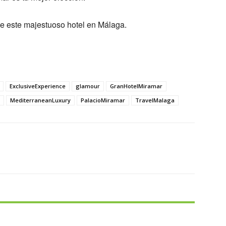
de este majestuoso hotel en Málaga.
ExclusiveExperience
glamour
GranHotelMiramar
MediterraneanLuxury
PalacioMiramar
TravelMalaga
X
Pinterest
WhatsApp