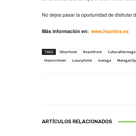
No dejes pasar la oportunidad de disfrutar 
Más información en:
www.hsantos.es
TAGS
5StarHotel
Beachfront
CulturalHeritage
HistoricHotel
LuxuryHotel
malaga
MalagaCity
Facebook
Cuota
ARTÍCULOS RELACIONADOS