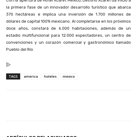
Con la apertura de Hotel Xcaret México, Destino Xcaret da inicio a
la primera fase de un innovador desarrollo turístico que abarca
370 hectáreas e implica una inversión de 1.700 millones de
dólares de capital 100% mexicano. Al completarse en los próximos
doce años, constará de 6.000 habitaciones, además de un
estadio multifuncional para 12.000 espectadores, un centro de
convenciones y un corazón comercial y gastronómico llamado
Pueblo del Río.
]]>
TAGS
america
hoteles
mexico
Facebook
X
Pinterest
Wha