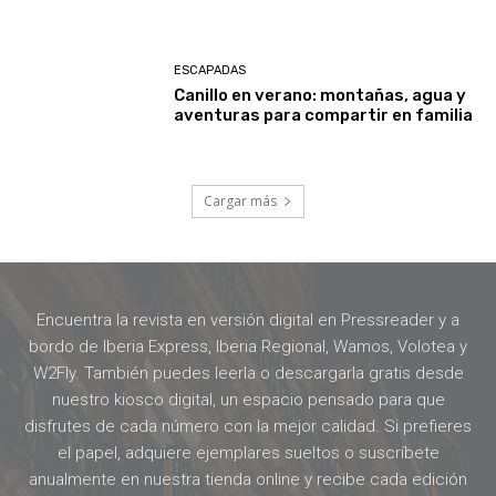
ESCAPADAS
Canillo en verano: montañas, agua y
aventuras para compartir en familia
Cargar más
Encuentra la revista en versión digital en Pressreader y a
bordo de Iberia Express, Iberia Regional, Wamos, Volotea y
W2Fly. También puedes leerla o descargarla gratis desde
nuestro kiosco digital, un espacio pensado para que
disfrutes de cada número con la mejor calidad. Si prefieres
el papel, adquiere ejemplares sueltos o suscríbete
anualmente en nuestra tienda online y recibe cada edición