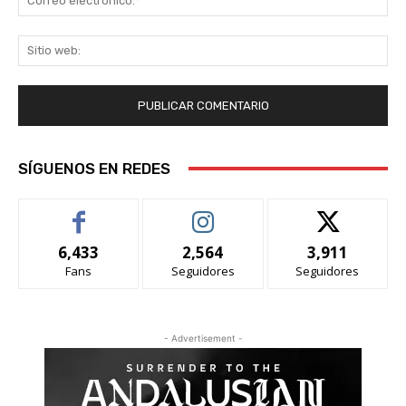
ele
Sit
we
SÍGUENOS EN REDES
6,433
2,564
3,911
Fans
Seguidores
Seguidores
- Advertisement -