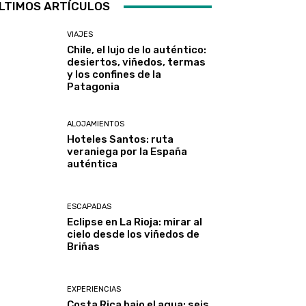
LTIMOS ARTÍCULOS
VIAJES
Chile, el lujo de lo auténtico:
desiertos, viñedos, termas
y los confines de la
Patagonia
ALOJAMIENTOS
Hoteles Santos: ruta
veraniega por la España
auténtica
ESCAPADAS
Eclipse en La Rioja: mirar al
cielo desde los viñedos de
Briñas
EXPERIENCIAS
Costa Rica bajo el agua: seis