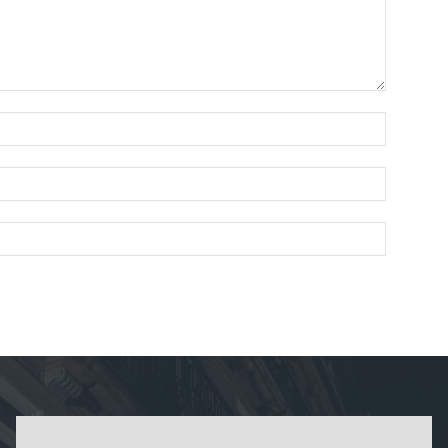
Nombre:
Correo
electróni
Sitio
web: