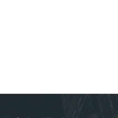
*
co:*