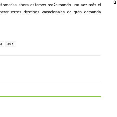
Ú
 retomarlas ahora estamos rea?r-mando una vez más el
perar estos destinos vacacionales de gran demanda
ta
oslo
X
Pinterest
WhatsApp