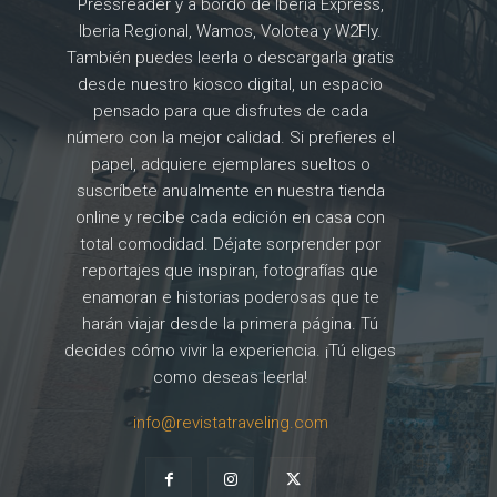
Pressreader y a bordo de Iberia Express,
Iberia Regional, Wamos, Volotea y W2Fly.
También puedes leerla o descargarla gratis
desde nuestro kiosco digital, un espacio
pensado para que disfrutes de cada
número con la mejor calidad. Si prefieres el
papel, adquiere ejemplares sueltos o
suscríbete anualmente en nuestra tienda
online y recibe cada edición en casa con
total comodidad. Déjate sorprender por
reportajes que inspiran, fotografías que
enamoran e historias poderosas que te
harán viajar desde la primera página. Tú
decides cómo vivir la experiencia. ¡Tú eliges
como deseas leerla!
info@revistatraveling.com