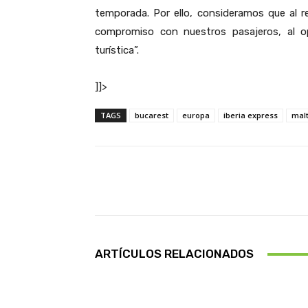
temporada. Por ello, consideramos que al
compromiso con nuestros pasajeros, al o
turística”.
]]>
TAGS
bucarest
europa
iberia express
mal
Facebook
Cuota
ARTÍCULOS RELACIONADOS