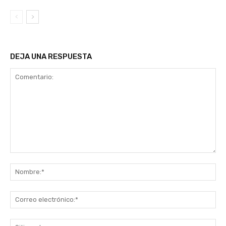
DEJA UNA RESPUESTA
Comentario:
No
Co
ele
Sit