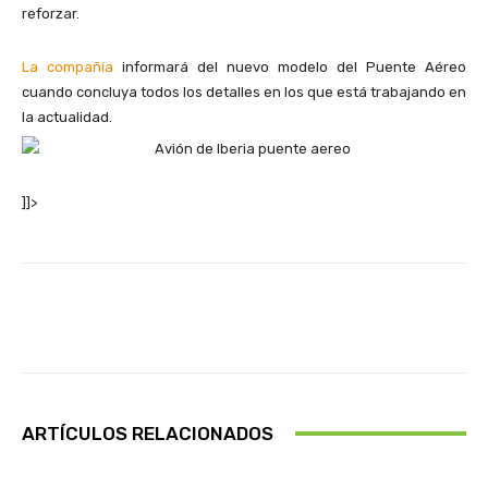
reforzar.
La compañía
informará del nuevo modelo del Puente Aéreo
cuando concluya todos los detalles en los que está trabajando en
la actualidad.
]]>
Facebook
X
Pinterest
Wha
ARTÍCULOS RELACIONADOS