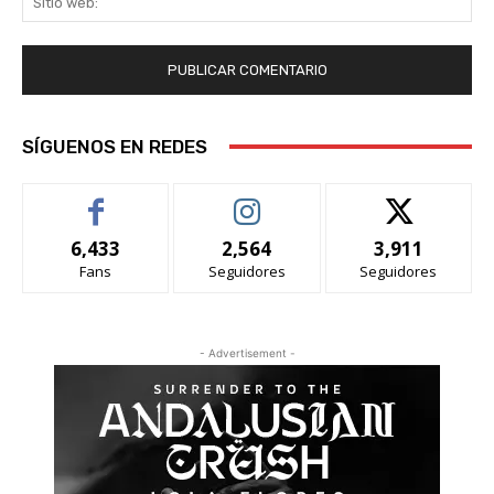
we
SÍGUENOS EN REDES
6,433
2,564
3,911
Fans
Seguidores
Seguidores
- Advertisement -