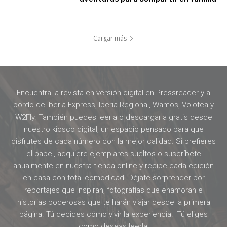
Cargar más
Encuentra la revista en versión digital en Pressreader y a
bordo de Iberia Express, Iberia Regional, Wamos, Volotea y
W2Fly. También puedes leerla o descargarla gratis desde
nuestro kiosco digital, un espacio pensado para que
disfrutes de cada número con la mejor calidad. Si prefieres
el papel, adquiere ejemplares sueltos o suscríbete
anualmente en nuestra tienda online y recibe cada edición
en casa con total comodidad. Déjate sorprender por
reportajes que inspiran, fotografías que enamoran e
historias poderosas que te harán viajar desde la primera
página. Tú decides cómo vivir la experiencia. ¡Tú eliges
como deseas leerla!