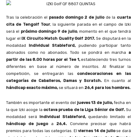
Tras la celebración el
pasado domingo 2 de julio
de la
cuarta
cita de Tengolf Tour
, la siguiente parada en el campo de Izki
será el
próximo domingo 9 de julio
, momento en el que tendrá
lugar el
IX Circuito Match Quality Golf 2017.
Se disputará en la
modalidad
Individual Stableford,
pudiendo participar tanto
abonados como no abonados. Todo se pondrá en marcha
a
partir de las 8.00 horas por el Tee 1,
estableciendo tres turnos
diferentes en base al número de inscritos. Al finalizar la
competición, se entregarán las
condecoraciones en las
categorías de Caballeros, Damas y Scratch.
En cuanto al
hándicap exacto máximo,
se situará en
26,4 para los hombres.
También es importante el evento del
jueves 13 de julio,
fecha en
la que Izki acoge la
octava prueba de la Liga Sénior de Golf.
Su
modalidad será
Individual Stableford,
quedando limitado el
hándicap de juego
a
26,4.
Conviene precisar que habrá
premios para todas las categorías. El
viernes 14 de julio
se dará