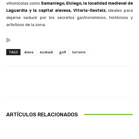
vitivinícolas como
Samaniego, Elciego, la localidad medieval de
Laguardia y la capital alavesa, Vitoria-Gasteiz,
ideales para
dejarse seducir por los secretos gastronómicos, históricos y
artísticos de la zona.
]]>
TAGS
álava
euskadi
golf
turismo
Facebook
X
Pinterest
Wha
ARTÍCULOS RELACIONADOS