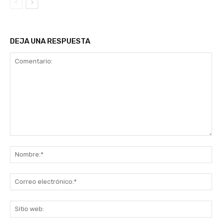
DEJA UNA RESPUESTA
Comentario:
No
Co
ele
Sit
we