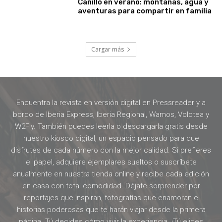
Canillo en verano: montañas, agua y
aventuras para compartir en familia
Cargar más
Encuentra la revista en versión digital en Pressreader y a
bordo de Iberia Express, Iberia Regional, Wamos, Volotea y
W2Fly. También puedes leerla o descargarla gratis desde
nuestro kiosco digital, un espacio pensado para que
disfrutes de cada número con la mejor calidad. Si prefieres
el papel, adquiere ejemplares sueltos o suscríbete
anualmente en nuestra tienda online y recibe cada edición
en casa con total comodidad. Déjate sorprender por
reportajes que inspiran, fotografías que enamoran e
historias poderosas que te harán viajar desde la primera
página. Tú decides cómo vivir la experiencia. ¡Tú eliges