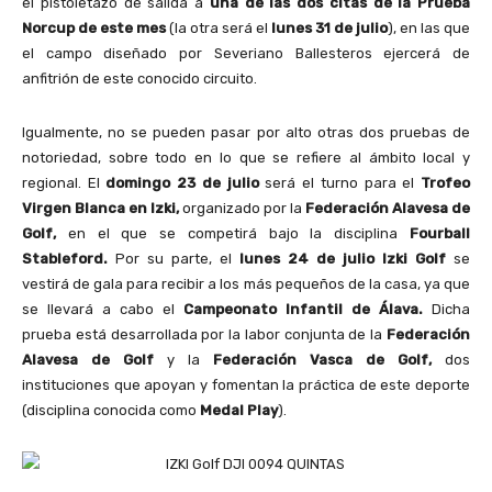
el pistoletazo de salida a
una de las dos citas de la Prueba
Norcup de este mes
(la otra será el
lunes 31 de julio
), en las que
el campo diseñado por Severiano Ballesteros ejercerá de
anfitrión de este conocido circuito.
Igualmente, no se pueden pasar por alto otras dos pruebas de
notoriedad, sobre todo en lo que se refiere al ámbito local y
regional. El
domingo 23 de julio
será el turno para el
Trofeo
Virgen Blanca en Izki,
organizado por la
Federación Alavesa de
Golf,
en el que se competirá bajo la disciplina
Fourball
Stableford.
Por su parte, el
lunes 24 de julio Izki Golf
se
vestirá de gala para recibir a los más pequeños de la casa, ya que
se llevará a cabo el
Campeonato Infantil de Álava.
Dicha
prueba está desarrollada por la labor conjunta de la
Federación
Alavesa de Golf
y la
Federación Vasca de Golf,
dos
instituciones que apoyan y fomentan la práctica de este deporte
(disciplina conocida como
Medal Play
).