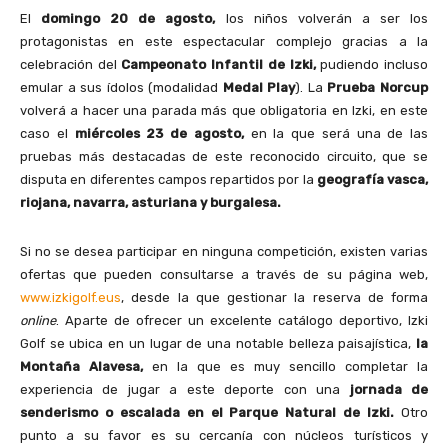
El
domingo 20 de agosto,
los niños volverán a ser los
protagonistas en este espectacular complejo gracias a la
celebración del
Campeonato Infantil de Izki,
pudiendo incluso
emular a sus ídolos (modalidad
Medal Play
). La
Prueba Norcup
volverá a hacer una parada más que obligatoria en Izki, en este
caso el
miércoles 23 de agosto,
en la que será una de las
pruebas más destacadas de este reconocido circuito, que se
disputa en diferentes campos repartidos por la
geografía vasca,
riojana, navarra, asturiana y burgalesa.
Si no se desea participar en ninguna competición, existen varias
ofertas que pueden consultarse a través de su página web,
www.izkigolf.eus
, desde la que gestionar la reserva de forma
online
. Aparte de ofrecer un excelente catálogo deportivo, Izki
Golf se ubica en un lugar de una notable belleza paisajística,
la
Montaña Alavesa,
en la que es muy sencillo completar la
experiencia de jugar a este deporte con una
jornada de
senderismo o escalada en el Parque Natural de Izki.
Otro
punto a su favor es su cercanía con núcleos turísticos y