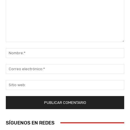
Comentario:
No
Co
ele
Sit
we
SÍGUENOS EN REDES