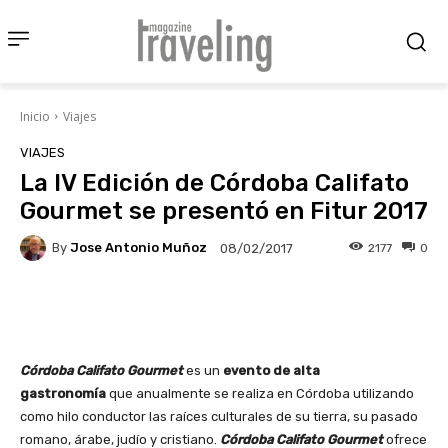
Inicio
Viajes
VIAJES
La IV Edición de Córdoba Califato
Gourmet se presentó en Fitur 2017
By
Jose Antonio Muñoz
2177
0
08/02/2017
Facebook
X
Pinterest
Wha
Córdoba Califato Gourmet
es un
evento de alta
gastronomía
que anualmente se realiza en Córdoba utilizando
como hilo conductor las raíces culturales de su tierra, su pasado
romano, árabe, judío y cristiano.
Córdoba Califato Gourmet
ofrece