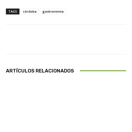
TAGS
córdoba
gastronomia
Facebook
X
Pinterest
Wha
ARTÍCULOS RELACIONADOS