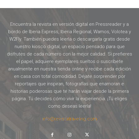
Encuentra la revista en versión digital en Pressreader y a
bordo de Iberia Express, Iberia Regional, Wamos, Volotea y
W2Fly. También puedes leerla o descargarla gratis desde
nuestro kiosco digital, un espacio pensado para que
disfrutes de cada número con la mejor calidad. Si prefieres
el papel, adquiere ejemplares sueltos o suscríbete
anualmente en nuestra tienda online y recibe cada edición
en casa con total comodidad. Déjate sorprender por
reportajes que inspiran, fotografías que enamoran e
historias poderosas que te harán viajar desde la primera
página. Tú decides cómo vivir la experiencia. ¡Tú eliges
como deseas leerla!
info@revistatraveling.com