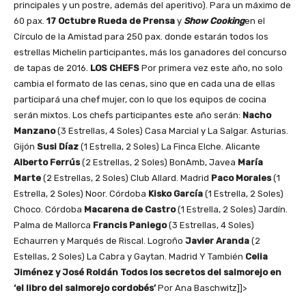
principales y un postre, además del aperitivo). Para un máximo de
60 pax.
17 Octubre
Rueda de Prensa
y
Show Cooking
en el
Círculo de la Amistad para 250 pax. donde estarán todos los
estrellas Michelin participantes, más los ganadores del concurso
de tapas de 2016.
LOS CHEFS
Por primera vez este año, no solo
cambia el formato de las cenas, sino que en cada una de ellas
participará una chef mujer, con lo que los equipos de cocina
serán mixtos. Los chefs participantes este año serán:
Nacho
Manzano
(3 Estrellas, 4 Soles) Casa Marcial y La Salgar. Asturias.
Gijón
Susi Díaz
(1 Estrella, 2 Soles) La Finca Elche. Alicante
Alberto Ferrús
(2 Estrellas, 2 Soles) BonAmb, Javea
María
Marte
(2 Estrellas, 2 Soles) Club Allard. Madrid
Paco Morales
(1
Estrella, 2 Soles) Noor. Córdoba
Kisko García
(1 Estrella, 2 Soles)
Choco. Córdoba
Macarena de Castro
(1 Estrella, 2 Soles) Jardín.
Palma de Mallorca
Francis Paniego
(3 Estrellas, 4 Soles)
Echaurren y Marqués de Riscal. Logroño
Javier Aranda
(2
Estellas, 2 Soles) La Cabra y Gaytan. Madrid Y También
Celia
Jiménez y José Roldán
Todos los secretos del salmorejo en
‘el libro del salmorejo cordobés’
Por Ana Baschwitz]]>