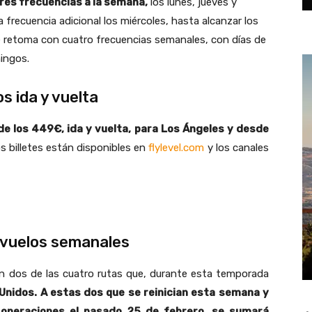
tres frecuencias a la semana,
los lunes, jueves y
na frecuencia adicional los miércoles, hasta alcanzar los
e retoma con cuatro frecuencias semanales, con días de
ingos.
s ida y vuelta
e los 449€, ida y vuelta, para Los Ángeles y desde
 billetes están disponibles en
flylevel.com
y los canales
 vuelos semanales
n dos de las cuatro rutas que, durante esta temporada
Unidos. A estas dos que se reinician esta semana y
 operaciones el pasado 25 de febrero, se sumará