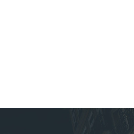
*
co:*