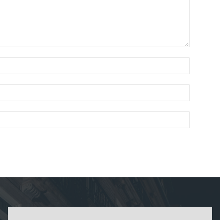
Nombre:
Correo
electróni
Sitio
web: