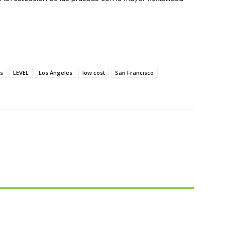
s
LEVEL
Los Ángeles
low cost
San Francisco
X
Pinterest
WhatsApp