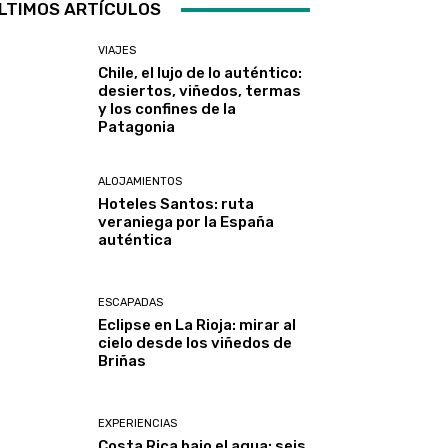
LTIMOS ARTÍCULOS
VIAJES
Chile, el lujo de lo auténtico:
desiertos, viñedos, termas
y los confines de la
Patagonia
ALOJAMIENTOS
Hoteles Santos: ruta
veraniega por la España
auténtica
ESCAPADAS
Eclipse en La Rioja: mirar al
cielo desde los viñedos de
Briñas
EXPERIENCIAS
Costa Rica bajo el agua: seis