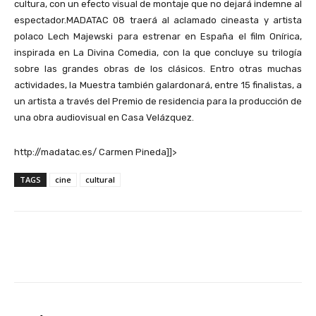
cultura, con un efecto visual de montaje que no dejará indemne al
espectador.MADATAC 08 traerá al aclamado cineasta y artista
polaco Lech Majewski para estrenar en España el film Onírica,
inspirada en La Divina Comedia, con la que concluye su trilogía
sobre las grandes obras de los clásicos. Entro otras muchas
actividades, la Muestra también galardonará, entre 15 finalistas, a
un artista a través del Premio de residencia para la producción de
una obra audiovisual en Casa Velázquez.
http://madatac.es/ Carmen Pineda]]>
TAGS
cine
cultural
Facebook
X
Pinterest
Wha