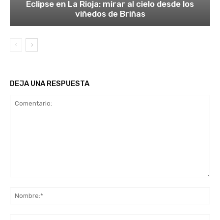
Eclipse en La Rioja: mirar al cielo desde los
viñedos de Briñas
DEJA UNA RESPUESTA
Comentario:
No
Co