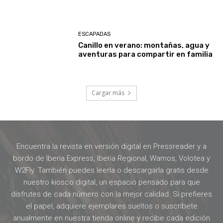
ESCAPADAS
Canillo en verano: montañas, agua y
aventuras para compartir en familia
Cargar más
Encuentra la revista en versión digital en Pressreader y a
bordo de Iberia Express, Iberia Regional, Wamos, Volotea y
W2Fly. También puedes leerla o descargarla gratis desde
nuestro kiosco digital, un espacio pensado para que
disfrutes de cada número con la mejor calidad. Si prefieres
el papel, adquiere ejemplares sueltos o suscríbete
anualmente en nuestra tienda online y recibe cada edición