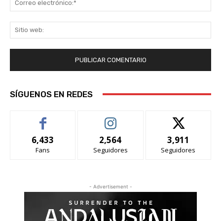
ele
Sit
we
SÍGUENOS EN REDES
6,433
2,564
3,911
Fans
Seguidores
Seguidores
- Advertisement -