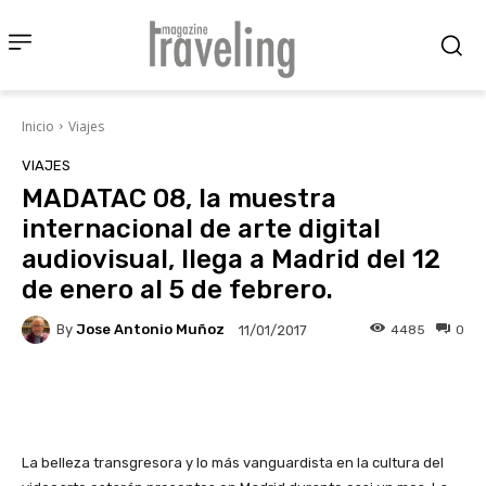
Inicio
Viajes
VIAJES
MADATAC 08, la muestra
internacional de arte digital
audiovisual, llega a Madrid del 12
de enero al 5 de febrero.
By
Jose Antonio Muñoz
4485
0
11/01/2017
Facebook
X
Pinterest
Wha
La belleza transgresora y lo más vanguardista en la cultura del