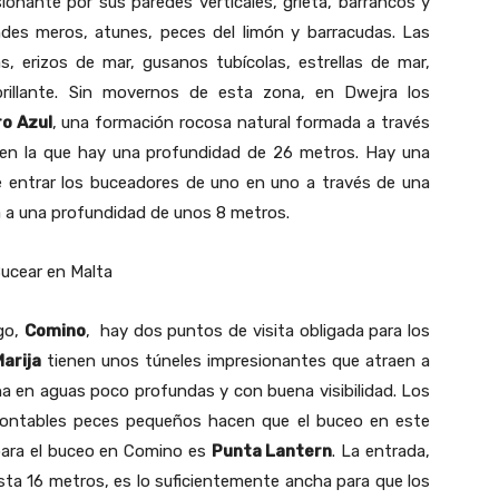
sionante por sus paredes verticales, grieta, barrancos y
ndes meros, atunes, peces del limón y barracudas. Las
s, erizos de mar, gusanos tubícolas, estrellas de mar,
rillante. Sin movernos de esta zona, en Dwejra los
o Azul
, una formación rocosa natural formada a través
as en la que hay una profundidad de 26 metros. Hay una
e entrar los buceadores de uno en uno a través de una
rta a una profundidad de unos 8 metros.
ago,
Comino
, hay dos puntos de visita obligada para los
arija
tienen unos túneles impresionantes que atraen a
na en aguas poco profundas y con buena visibilidad. Los
contables peces pequeños hacen que el buceo en este
o para el buceo en Comino es
Punta Lantern
. La entrada,
sta 16 metros, es lo suficientemente ancha para que los