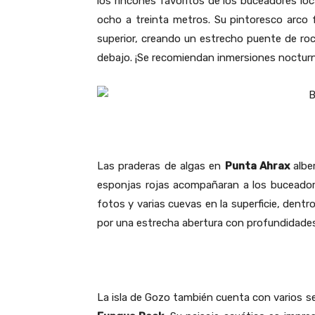
los rincones favoritos de los buceadores lo
ocho a treinta metros. Su pintoresco arco 
superior, creando un estrecho puente de ro
debajo. ¡Se recomiendan inmersiones noctur
Las praderas de algas en
Punta Ahrax
alber
esponjas rojas acompañaran a los buceadore
fotos y varias cuevas en la superficie, dentr
por una estrecha abertura con profundidades
La isla de Gozo también cuenta con varios s