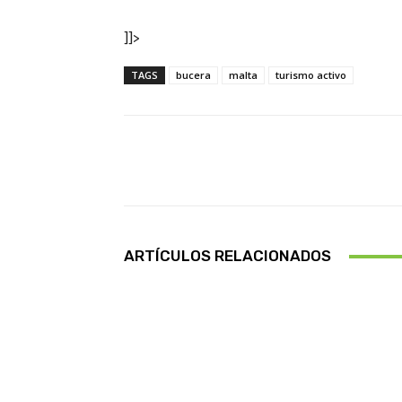
]]>
TAGS
bucera
malta
turismo activo
Facebook
Cuota
ARTÍCULOS RELACIONADOS