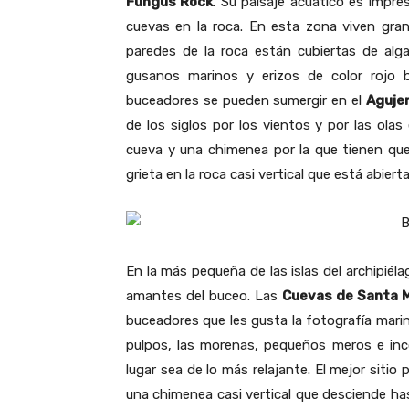
Fungus Rock
. Su paisaje acuático es impre
cuevas en la roca. En esta zona viven gra
paredes de la roca están cubiertas de alga
gusanos marinos y erizos de color rojo b
buceadores se pueden sumergir en el
Agujer
de los siglos por los vientos y por las ol
cueva y una chimenea por la que tienen qu
grieta en la roca casi vertical que está abie
En la más pequeña de las islas del archipiél
amantes del buceo. Las
Cuevas de Santa M
buceadores que les gusta la fotografía mari
pulpos, las morenas, pequeños meros e in
lugar sea de lo más relajante. El mejor siti
una chimenea casi vertical que desciende ha