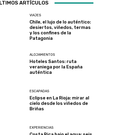
LTIMOS ARTÍCULOS
VIAJES
Chile, el lujo de lo auténtico:
desiertos, viñedos, termas
y los confines de la
Patagonia
ALOJAMIENTOS
Hoteles Santos: ruta
veraniega por la España
auténtica
ESCAPADAS
Eclipse en La Rioja: mirar al
cielo desde los viñedos de
Briñas
EXPERIENCIAS
Costa Rica bajo el agua: seis