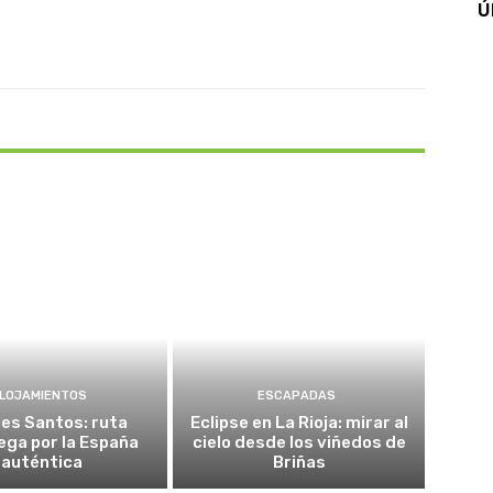
Ú
X
Pinterest
WhatsApp
LOJAMIENTOS
ESCAPADAS
es Santos: ruta
Eclipse en La Rioja: mirar al
ega por la España
cielo desde los viñedos de
auténtica
Briñas