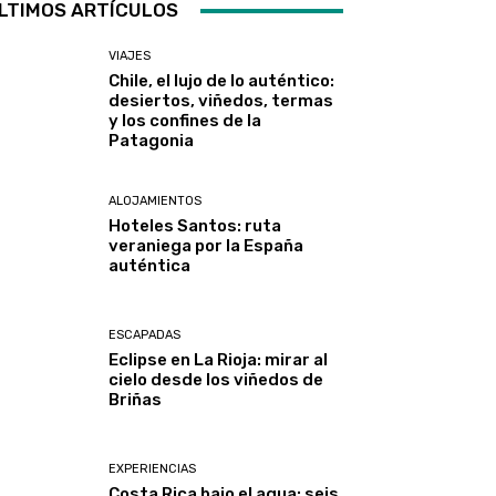
LTIMOS ARTÍCULOS
VIAJES
Chile, el lujo de lo auténtico:
desiertos, viñedos, termas
y los confines de la
Patagonia
ALOJAMIENTOS
Hoteles Santos: ruta
veraniega por la España
auténtica
ESCAPADAS
Eclipse en La Rioja: mirar al
cielo desde los viñedos de
Briñas
EXPERIENCIAS
Costa Rica bajo el agua: seis