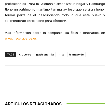
profesionales. Para mí, Alemania simboliza un hogar y Hamburgo
tiene un patrimonio marítimo tan maravilloso que será un honor
formar parte de él, descubriendo todo lo que este nuevo y
sorprendente barco tiene para ofrecer».
Más información sobre la compañía, su flota e itinerarios, en
www.msccruceros.es
.
TAGS
cruceros
gastronomia
msc
transporte
Facebook
X
Pinterest
Wha
ARTÍCULOS RELACIONADOS