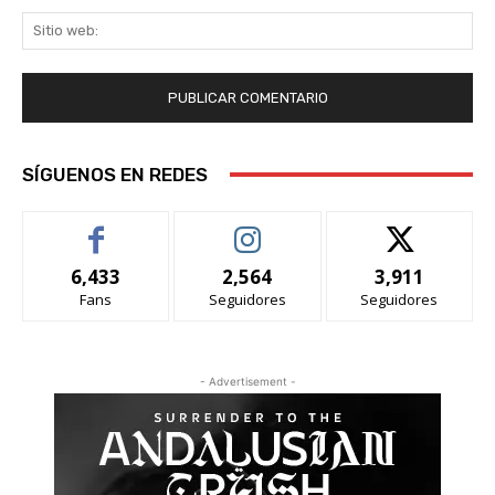
Sit
we
SÍGUENOS EN REDES
6,433
2,564
3,911
Fans
Seguidores
Seguidores
- Advertisement -