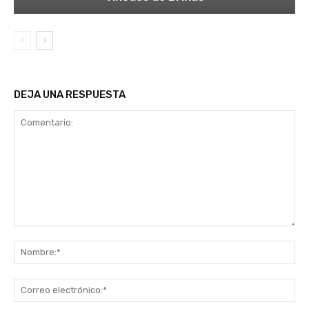
DEJA UNA RESPUESTA
Comentario:
No
Co
ele